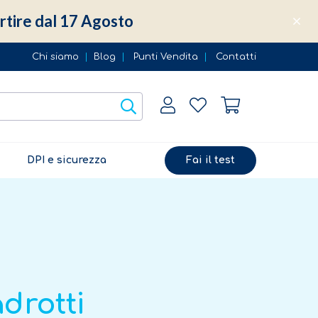
partire dal 17 Agosto
Chi siamo
|
Blog
|
Punti Vendita
|
Contatti
DPI e sicurezza
Fai il test
drotti