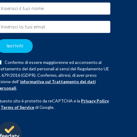
Iscriviti
Confermo di essere maggiorenne ed acconsento al
rattamento dei dati personali ai sensi del Regolamento UE
. 679/2016 (GDPR). Confermo, altresì, di aver preso
isione dell'
informativa sul Trattamento dei dati
ersonali
.
uesto sito è protetto da reCAPTCHA e la
Privacy Policy
e
Terms of Service
di Google.