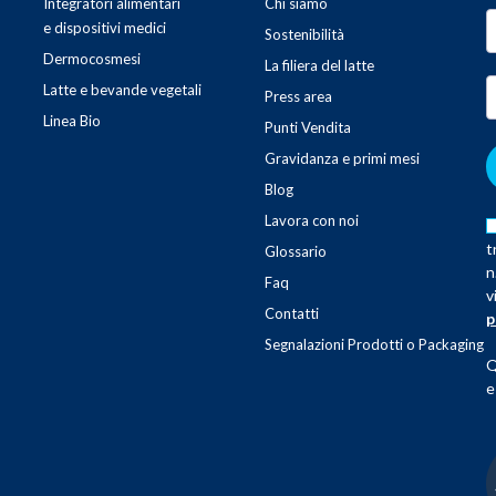
Integratori alimentari
Chi siamo
e dispositivi medici
Sostenibilità
Dermocosmesi
La filiera del latte
Latte e bevande vegetali
Press area
Linea Bio
Punti Vendita
Gravidanza e primi mesi
Blog
Lavora con noi
t
Glossario
n
Faq
v
Contatti
p
Segnalazioni Prodotti o Packaging
Q