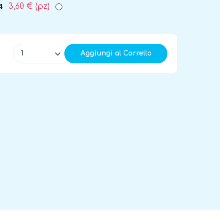
4
3,60 €
(pz)
1
Aggiungi al Carrello