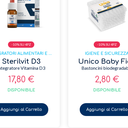
-10% SU 4PZ
-10% SU 4PZ
INTEGRATORI ALIMENTARI E DISPOSITIVI MEDICI
IGIENE E SICUREZZ
Sterilvit D3
Unico Baby Fi
ntegratore Vitamina D3
Bastoncini biodegradab
17,80 €
2,80 €
DISPONIBILE
DISPONIBILE
Aggiungi al Carrello
Aggiungi al Carrello