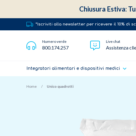
Chiusura Estiva: Tut
*Iscriviti alla newsletter per ricevere il 10% di 
Numero verde
Live chat
800.174.257
Assistenza cli
Integratori alimentari e dispositivi medici
Home
Unico quadrotti