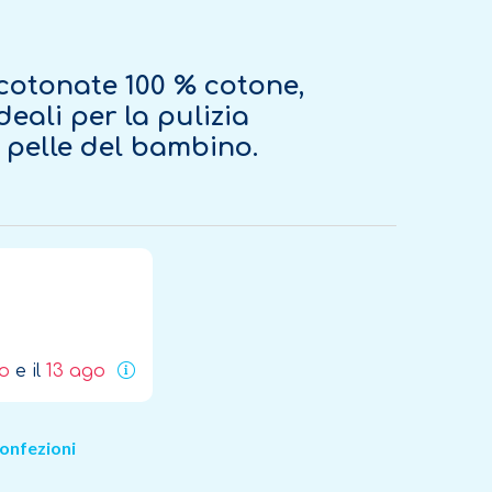
cotonate 100 % cotone,
deali per la pulizia
 pelle del bambino.
go
e il
13 ago
onfezioni