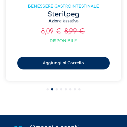
LE
BENESSERE GASTROINTESTINAL
Sterilcol
Digestivo bambini
13,41 €
14,90 €
DISPONIBILE
Aggiungi al Carrello