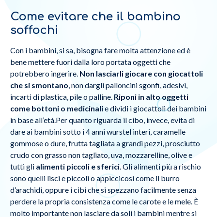
Come evitare che il bambino
soffochi
Con i bambini, si sa, bisogna fare molta attenzione ed è
bene mettere fuori dalla loro portata oggetti che
potrebbero ingerire.
Non lasciarli giocare con giocattoli
che si smontano
, non dargli palloncini sgonfi, adesivi,
incarti di plastica, pile o palline.
Riponi in alto oggetti
come bottoni o medicinali
e dividi i giocattoli dei bambini
in base all’età.Per quanto riguarda il cibo, invece, evita di
dare ai bambini sotto i 4 anni wurstel interi, caramelle
gommose o dure, frutta tagliata a grandi pezzi, prosciutto
crudo con grasso non tagliato, uva, mozzarelline, olive e
tutti gli
alimenti piccoli e sferici
. Gli alimenti più a rischio
sono quelli lisci e piccoli o appiccicosi come il burro
d’arachidi, oppure i cibi che si spezzano facilmente senza
perdere la propria consistenza come le carote e le mele. È
molto importante non lasciare da soli i bambini mentre si