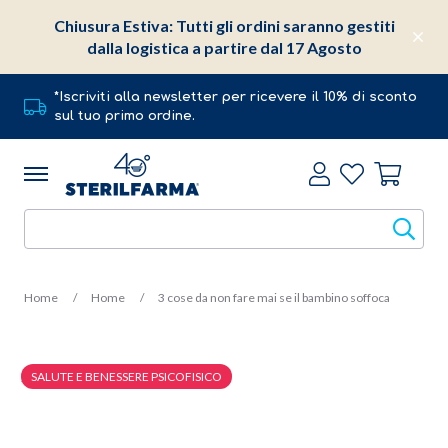
Chiusura Estiva: Tutti gli ordini saranno gestiti
dalla logistica a partire dal 17 Agosto
*Iscriviti alla newsletter per ricevere il 10% di sconto
sul tuo primo ordine.
Home
Home
3 cose da non fare mai se il bambino soffoca
SALUTE E BENESSERE PSICOFISICO
27 Luglio 2018