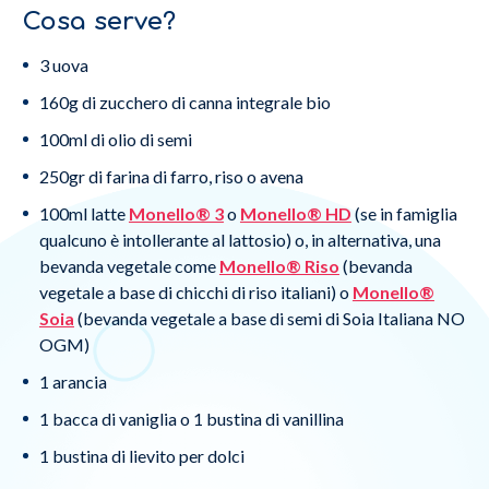
Cosa serve?
3 uova
160g di zucchero di canna integrale bio
100ml di olio di semi
250gr di farina di farro, riso o avena
100ml latte
Monello® 3
o
Monello® HD
(se in famiglia
qualcuno è intollerante al lattosio) o, in alternativa, una
bevanda vegetale come
Monello® Riso
(bevanda
vegetale a base di chicchi di riso italiani) o
Monello®
Soia
(bevanda vegetale a base di semi di Soia Italiana NO
OGM)
1 arancia
1 bacca di vaniglia o 1 bustina di vanillina
1 bustina di lievito per dolci