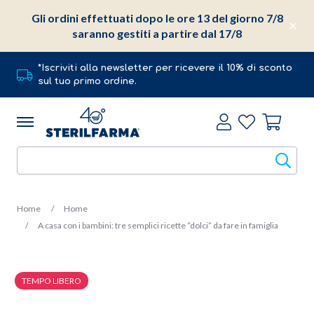
Gli ordini effettuati dopo le ore 13 del giorno 7/8
saranno gestiti a partire dal 17/8
*Iscriviti alla newsletter per ricevere il 10% di sconto
sul tuo primo ordine.
Home
Home
A casa con i bambini: tre semplici ricette “dolci” da fare in famiglia
TEMPO LIBERO
1 Aprile 2020