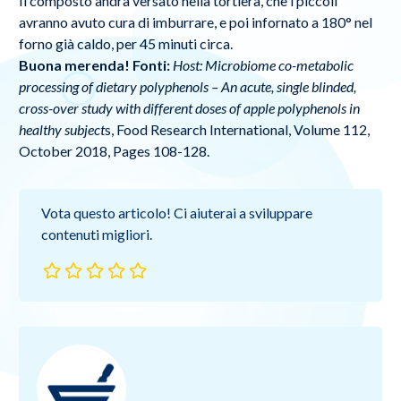
Il composto andrà versato nella tortiera, che i piccoli
avranno avuto cura di imburrare, e poi infornato a 180° nel
forno già caldo, per 45 minuti circa.
Buona merenda!
Fonti:
Host: Microbiome co-metabolic
processing of dietary polyphenols – An acute, single blinded,
cross-over study with different doses of apple polyphenols in
healthy subject
s, Food Research International, Volume 112,
October 2018, Pages 108-128.
Vota questo articolo! Ci aiuterai a sviluppare
contenuti migliori.