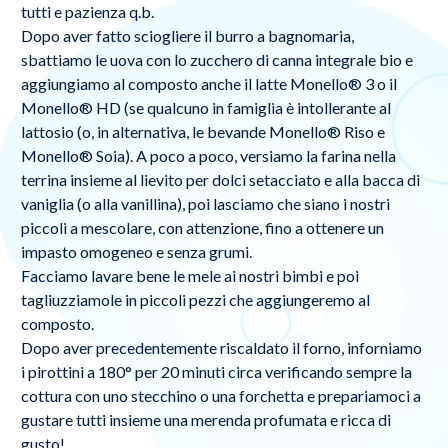
tutti e pazienza q.b.
Dopo aver fatto sciogliere il burro a bagnomaria,
sbattiamo le uova con lo zucchero di canna integrale bio e
aggiungiamo al composto anche il latte Monello® 3 o il
Monello® HD (se qualcuno in famiglia è intollerante al
lattosio (o, in alternativa, le bevande Monello® Riso e
Monello® Soia). A poco a poco, versiamo la farina nella
terrina insieme al lievito per dolci setacciato e alla bacca di
vaniglia (o alla vanillina), poi lasciamo che siano i nostri
piccoli a mescolare, con attenzione, fino a ottenere un
impasto omogeneo e senza grumi.
Facciamo lavare bene le mele ai nostri bimbi e poi
tagliuzziamole in piccoli pezzi che aggiungeremo al
composto.
Dopo aver precedentemente riscaldato il forno, inforniamo
i pirottini a 180° per 20 minuti circa verificando sempre la
cottura con uno stecchino o una forchetta e prepariamoci a
gustare tutti insieme una merenda profumata e ricca di
gusto!