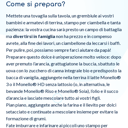
Come si prepara?
Mettete una tovaglia sulla tavola, un grembiule ai vostri
bambini e armatevi di terrina, stampo per ciambella e tanta
pazienza: la vostra cucina sarà presto un campo di battaglia
ma
divertirsi in famiglia
non ha prezzo e in compenso
avrete, alla fine dei lavori, un ciambellone da leccarsi i baffi.
Per pulire, poi, possiamo sempre farci aiutare da papà!
Preparare questo dolce è un’operazione molto veloce: dopo
aver premuto l’arancia, grattugiatone la buccia, sbattuto le
uova con lo zucchero di canna integrale bio e predisposto la
bacca di vaniglia, aggiungete nella terrina il latte Monello®
3 o il Monello® HD senza lattosio (o, in alternativa, le
bevande Monello® Riso e Monello® Soia), l’olio e il succo
d’arancia e lasciate mescolare tutto ai vostri figli.
Pian piano, aggiungete anche la farina e il lievito per dolci
setacciato e continuate a mescolare insieme per evitare la
formazione di grumi.
Fate imburrare e infarinare ai piccoli uno stampo per