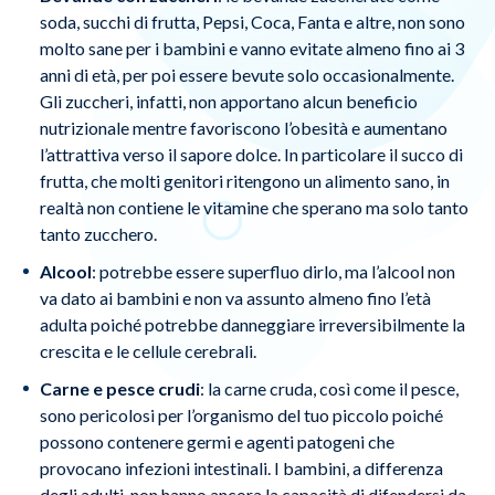
soda, succhi di frutta, Pepsi, Coca, Fanta e altre, non sono
molto sane per i bambini e vanno evitate almeno fino ai 3
anni di età, per poi essere bevute solo occasionalmente.
Gli zuccheri, infatti, non apportano alcun beneficio
nutrizionale mentre favoriscono l’obesità e aumentano
l’attrattiva verso il sapore dolce. In particolare il succo di
frutta, che molti genitori ritengono un alimento sano, in
realtà non contiene le vitamine che sperano ma solo tanto
tanto zucchero.
Alcool
: potrebbe essere superfluo dirlo, ma l’alcool non
va dato ai bambini e non va assunto almeno fino l’età
adulta poiché potrebbe danneggiare irreversibilmente la
crescita e le cellule cerebrali.
Carne e pesce crudi
: la carne cruda, così come il pesce,
sono pericolosi per l’organismo del tuo piccolo poiché
possono contenere germi e agenti patogeni che
provocano infezioni intestinali. I bambini, a differenza
degli adulti, non hanno ancora la capacità di difendersi da