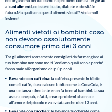
nell’organismo del tuo bambino problemi come
allergie ad
alcuni alimenti
, colesterolo alto, diabete e obesità in
futuro.Ma quali sono questi alimenti vietati? Vediamoli
insieme!
Alimenti vietati ai bambini: cosa
non devono assolutamente
consumare prima dei 3 anni
Tra gli alimenti scarsamente consigliati da far mangiare al
tuo bambino non sono molti. Vediamo quali sono e perché
fanno male all’organismo dei più piccoli.
Bevande con caffeina
: la caffeina, presente in bibite
come il caffè, il tea e alcune bibite come la CocaCola, è
una sostanza stimolante e non fa bene ai bambini. La sua
assunzione può, infatti, creare problemi al sonno e
all’umore del piccolo e va evitata anche oltre i 3 anni.
Bevande con zuccheri
: le bevande zuccherate come