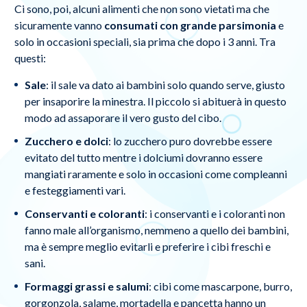
Ci sono, poi, alcuni alimenti che non sono vietati ma che
sicuramente vanno
consumati con grande parsimonia
e
solo in occasioni speciali, sia prima che dopo i 3 anni. Tra
questi:
Sale
: il sale va dato ai bambini solo quando serve, giusto
per insaporire la minestra. Il piccolo si abituerà in questo
modo ad assaporare il vero gusto del cibo.
Zucchero e dolci
: lo zucchero puro dovrebbe essere
evitato del tutto mentre i dolciumi dovranno essere
mangiati raramente e solo in occasioni come compleanni
e festeggiamenti vari.
Conservanti e coloranti
: i conservanti e i coloranti non
fanno male all’organismo, nemmeno a quello dei bambini,
ma è sempre meglio evitarli e preferire i cibi freschi e
sani.
Formaggi grassi e salumi
: cibi come mascarpone, burro,
gorgonzola, salame, mortadella e pancetta hanno un