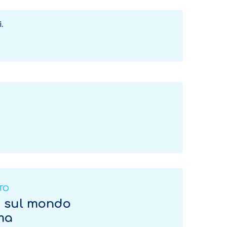
.
ITO
o sul mondo
rma