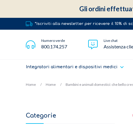
Gli ordini effettua
*Iscriviti alla newsletter per ricevere il 10% di 
Numero verde
Live chat
800.174.257
Assistenza cli
Integratori alimentari e dispositivi medici
Home
Home
Bambini e animali domestici: che bello cr
Categorie