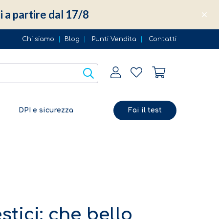
i a partire dal 17/8
Chi siamo
|
Blog
|
Punti Vendita
|
Contatti
DPI e sicurezza
Fai il test
tici: che bello