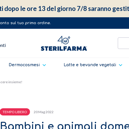
ti dopo le ore 13 del giorno 7/8 saranno gestit
sconto sul tuo primo ordine.
enti
Dermocosmesi
Latte e bevande vegetali
escere insieme!
20 Mag 2022
TEMPO LIBERO
Bambini e animali domes