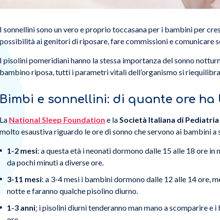
I sonnellini sono un vero e proprio toccasana per i bambini per cr
possibilità ai genitori di riposare, fare commissioni e comunicare s
I pisolini pomeridiani hanno la stessa importanza del sonno nottur
bambino riposa, tutti i parametri vitali dell’organismo si riequilibra
Bimbi e sonnellini: di quante ore h
La
National Sleep Foundation
e la
Società Italiana di Pediatri
molto esaustiva riguardo le ore di sonno che servono ai bambini a 
1-2 mesi
: a questa età i neonati dormono dalle 15 alle 18 ore i
da pochi minuti a diverse ore.
3-11 mesi
: a 3-4 mesi i bambini dormono dalle 12 alle 14 ore, m
notte e faranno qualche pisolino diurno.
1-3 anni
:
i pisolini diurni tenderanno man mano a scomparire e i
ore.