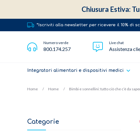
Chiusura Estiva: Tut
*Iscriviti alla newsletter per ricevere il 10% di 
Numero verde
Live chat
800.174.257
Assistenza cli
Integratori alimentari e dispositivi medici
Home
Home
Bimbi e sonnellini: tutto ciò che c’è da sape
Categorie