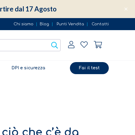
partire dal 17 Agosto
Chi siamo
|
Blog
|
Punti Vendita
|
Contatti
DPI e sicurezza
Fai il test
 ciò che c’è da