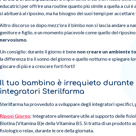
educatrici per offrire una routine quanto più simile a quella a cui è
si abituerà al riposino, ma ha bisogno dei suoi tempi per accettare 
Altro discorso se dopo mezz'ora il bimbo non si lascia andare a nann
genitore e figlio, e un momento piacevole come quello del riposino
nervosismo
.
Un consiglio: durante il giorno è bene
non creare un ambiente t
la differenza tra il sonno del giorno e quello notturno e spiegare lo
giocare di più e a crescere forti forti!
Il tuo bambino è irrequieto durante 
integratori Sterilfarma
Sterilfarma ha provveduto a sviluppare degli integratori specifici, 
Riposì Giorno
: Integratore alimentare utile al supporto delle fis
Biotina (Vitamina B)e della Vitamina B5. Si tratta di un prodotto ad
fisiologico relax, durante le ore della giornata.