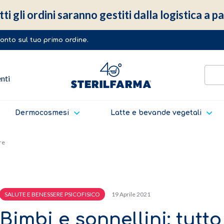
ti gli ordini saranno gestiti dalla logistica a 
sconto sul tuo primo ordine.
enti
Dermocosmesi
Latte e bevande vegetali
re
19 Aprile 2021
SALUTE E BENESSERE PSICOFISICO
Bimbi e sonnellini: tutto