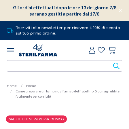
Gli ordini effettuati dopo le ore 13 del giorno 7/8
saranno gestiti a partire dal 17/8
*Iscriviti alla newsletter per ricevere il 10% di sconto
sul tuo primo ordine.
Home
Home
Come preparare un bambino all'arrivo del fratellino: 5 consigli utili (e
facilmente percorribili)
SALUTE E BENESSERE PSICOFISICO
11 Febbraio 2020