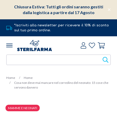
Chiusura Estiva: Tutti gli ordini saranno gestiti
dalla logistica a partire dal 17 Agosto
*Iscriviti alla newsletter per ricevere il 10% di sconto
sul tuo primo ordine.
Home
Home
Cosa non deve mai mancare nel corredino del neonato: 15 cose che
servono davvero
MAMME E NEONATI
8 Ottobre 2018