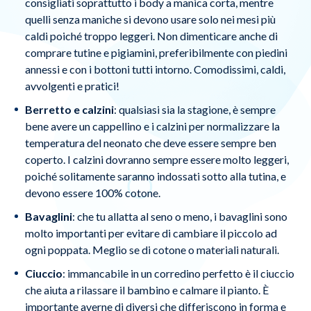
consigliati soprattutto i body a manica corta, mentre
quelli senza maniche si devono usare solo nei mesi più
caldi poiché troppo leggeri. Non dimenticare anche di
comprare tutine e pigiamini, preferibilmente con piedini
annessi e con i bottoni tutti intorno. Comodissimi, caldi,
avvolgenti e pratici!
Berretto e calzini
: qualsiasi sia la stagione, è sempre
bene avere un cappellino e i calzini per normalizzare la
temperatura del neonato che deve essere sempre ben
coperto. I calzini dovranno sempre essere molto leggeri,
poiché solitamente saranno indossati sotto alla tutina, e
devono essere 100% cotone.
Bavaglini
: che tu allatta al seno o meno, i bavaglini sono
molto importanti per evitare di cambiare il piccolo ad
ogni poppata. Meglio se di cotone o materiali naturali.
Ciuccio
: immancabile in un corredino perfetto è il ciuccio
che aiuta a rilassare il bambino e calmare il pianto. È
importante averne di diversi che differiscono in forma e