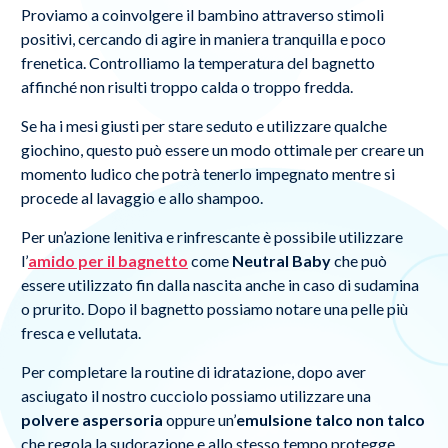
Proviamo a coinvolgere il bambino attraverso stimoli
positivi, cercando di agire in maniera tranquilla e poco
frenetica. Controlliamo la temperatura del bagnetto
affinché non risulti troppo calda o troppo fredda.
Se ha i mesi giusti per stare seduto e utilizzare qualche
giochino, questo può essere un modo ottimale per creare un
momento ludico che potrà tenerlo impegnato mentre si
procede al lavaggio e allo shampoo.
Per un’azione lenitiva e rinfrescante è possibile utilizzare
l’
amido per il bagnetto
come
Neutral Baby
che
può
essere utilizzato fin dalla nascita anche in caso di sudamina
o prurito. Dopo il bagnetto possiamo notare una pelle più
fresca e vellutata.
Per completare la routine di idratazione, dopo aver
asciugato il nostro cucciolo possiamo utilizzare una
polvere aspersoria
oppure un’
emulsione talco non talco
che regola la sudorazione e allo stesso tempo protegge