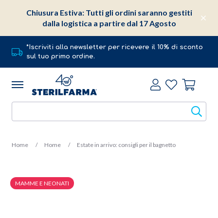
Chiusura Estiva: Tutti gli ordini saranno gestiti
dalla logistica a partire dal 17 Agosto
*Iscriviti alla newsletter per ricevere il 10% di sconto
sul tuo primo ordine.
Home
Home
Estate in arrivo: consigli per il bagnetto
MAMME E NEONATI
31 Mag 2022