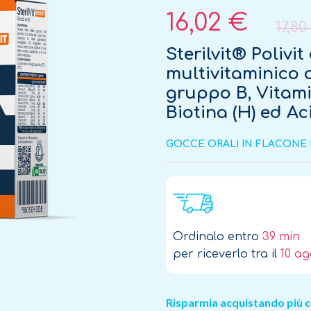
16,02 €
17,80
Sterilvit® Polivi
multivitaminico 
gruppo B, Vitamin
Biotina (H) ed Ac
GOCCE ORALI IN FLACONE 
Ordinalo entro
39 min
per riceverlo tra il
10 a
Risparmia acquistando più c