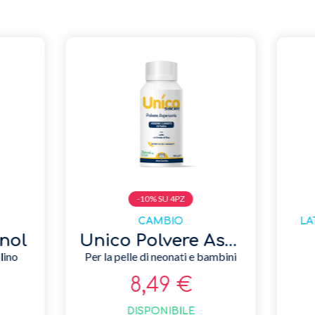
-10% SU 4PZ
BAGNETTO
CAMBIO
Unico Baby Fluid 250 ml
Unico D-Pante
Idratante liquido, emolliente e lenitivo
Ideale per cambio panno
11,49 €
7,59 €
DISPONIBILE
DISPONIBILE