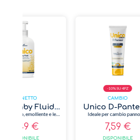
LATTE DI PROSEGUIMENTO
Unico Polvere Aspersoria
N5 2 Polvere
mbini
Dal 6° al 12° mese
19,94 €
DISPONIBILE