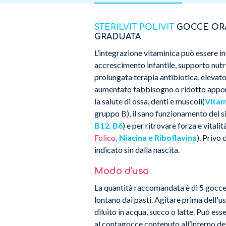
STERILVIT POLIVIT
GOCCE ORA
GRADUATA
L’integrazione vitaminica può essere in
accrescimento infantile, supporto nutr
prolungata terapia antibiotica, elevato 
aumentato fabbisogno o ridotto apporto
la salute di ossa, denti e muscoli(
Vitam
gruppo B), il sano funzionamento del s
B12, B6
) e per ritrovare forza e vitalità
Folico
, Niacina e Riboflavina
). Privo 
indicato sin dalla nascita.
Modo d'uso
La quantità raccomandata è di 5 gocce
lontano dai pasti. Agitare prima dell'u
diluito in acqua, succo o latte. Può e
al contagocce contenuto all’interno de