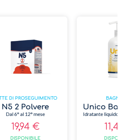
-10% SU 4PZ
CAMBIO
nol
Unico Polvere Aspersoria
lino
Per la pelle di neonati e bambini
8,49 €
DISPONIBILE