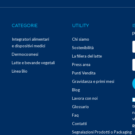
CATEGORIE
UTILITY
I
p
Integratori alimentari
Chi siamo
e dispositivi medici
Sostenibilità
Dermocosmesi
La filiera del latte
Latte e bevande vegetali
Press area
Linea Bio
Punti Vendita
Gravidanza e primi mesi
Blog
Lavora con noi
t
Glossario
n
Faq
v
Contatti
p
Segnalazioni Prodotti o Packaging