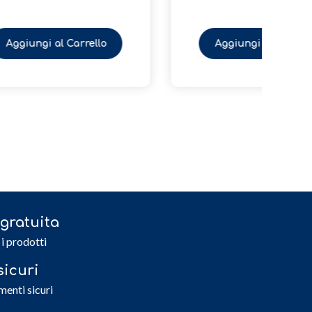
Aggiungi al Carrello
gratuita
 i prodotti
icuri
menti sicuri