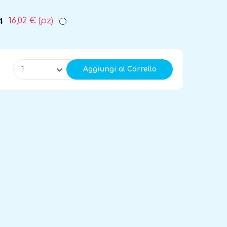
4
16,02 €
(pz)
1
Aggiungi al Carrello