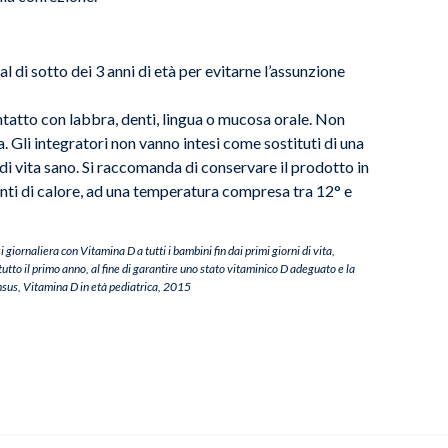
l di sotto dei 3 anni di età per evitarne l’assunzione
ntatto con labbra, denti, lingua o mucosa orale. Non
. Gli integratori non vanno intesi come sostituti di una
e di vita sano. Si raccomanda di conservare il prodotto in
onti di calore, ad una temperatura compresa tra 12° e
 giornaliera con Vitamina D a tutti i bambini fin dai primi giorni di vita,
tto il primo anno, al fine di garantire uno stato vitaminico D adeguato e la
nsus, Vitamina D in età pediatrica, 2015