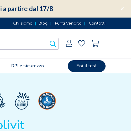
i a partire dal 17/8
Chi siamo
|
Blog
|
Punti Vendita
|
Contatti
DPI e sicurezza
Fai il test
livit