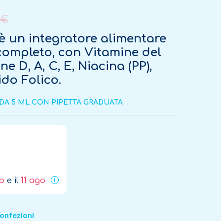
 €
t è un integratore alimentare
completo, con Vitamine del
e D, A, C, E, Niacina (PP),
ido Folico.
DA 5 ML CON PIPETTA GRADUATA
go
e il
11 ago
onfezioni