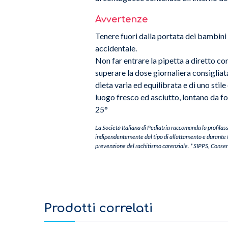
Avvertenze
Tenere fuori dalla portata dei bambini a
accidentale.
Non far entrare la pipetta a diretto co
superare la dose giornaliera consigliata
dieta varia ed equilibrata e di uno stil
luogo fresco ed asciutto, lontano da f
25°
La Società Italiana di Pediatria raccomanda la profilassi
indipendentemente dal tipo di allattamento e durante tu
prevenzione del rachitismo carenziale. * SIPPS, Conse
Prodotti correlati