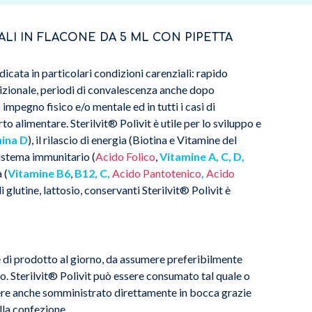
LI IN FLACONE DA 5 ML CON PIPETTA
dicata in particolari condizioni carenziali: rapido
izionale, periodi di convalescenza anche dopo
impegno fisico e/o mentale ed in tutti i casi di
 alimentare. Sterilvit® Polivit è utile per lo sviluppo e
ina D
), il rilascio di energia (Biotina e Vitamine del
istema immunitario (
Acido Folico
,
Vitamine A, C, D,
 (
Vitamine B6
,
B12, C,
Acido Pantotenico
,
Acido
di glutine, lattosio, conservanti Sterilvit® Polivit è
 di prodotto al giorno, da assumere preferibilmente
so. Sterilvit® Polivit può essere consumato tal quale o
ssere anche somministrato direttamente in bocca grazie
lla confezione.