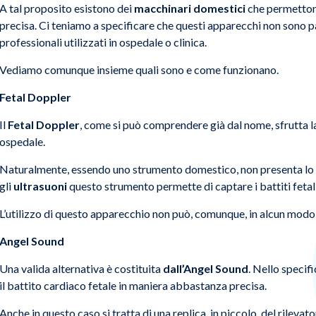
A tal proposito esistono dei
macchinari domestici
che permettono
precisa. Ci teniamo a specificare che questi apparecchi non sono p
professionali utilizzati in ospedale o clinica.
Vediamo comunque insieme quali sono e come funzionano.
Fetal Doppler
Il
Fetal Doppler
, come si può comprendere già dal nome, sfrutta la 
ospedale.
Naturalmente, essendo uno strumento domestico, non presenta lo st
gli
ultrasuoni
questo strumento permette di captare i battiti fetali
L’utilizzo di questo apparecchio non può, comunque, in alcun modo
Angel Sound
Una valida alternativa è costituita
dall’Angel Sound
. Nello specif
il battito cardiaco fetale in maniera abbastanza precisa.
Anche in questo caso si tratta di una replica, in piccolo, del rilevat