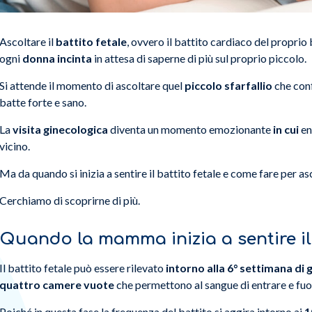
Ascoltare il
battito fetale
, ovvero il battito cardiaco del propri
ogni
donna incinta
in attesa di saperne di più sul proprio piccolo.
Si attende il momento di ascoltare quel
piccolo sfarfallio
che conf
batte forte e sano.
La
visita ginecologica
diventa un momento emozionante
in cui
en
vicino.
Ma da quando si inizia a sentire il battito fetale e come fare per a
Cerchiamo di scoprirne di più.
Quando la mamma inizia a sentire il 
Il battito fetale può essere rilevato
intorno alla 6° settimana di
quattro camere vuote
che permettono al sangue di entrare e fuor
Poiché in questa fase la frequenza del battito si aggira intorno ai
1