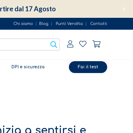
partire dal 17 Agosto
Chi siamo
|
Blog
|
Punti Vendita
|
Contatti
DPI e sicurezza
Fai il test
izia a sentirsi e