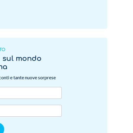
ITO
o sul mondo
rma
sconti e tante nuove sorprese