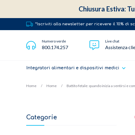
Chiusura Estiva: Tut
*Iscriviti alla newsletter per ricevere il 10% di 
Numero verde
Live chat
800.174.257
Assistenza cli
Integratori alimentari e dispositivi medici
Home
Home
Battito fetale: quando inizia a sentirsi e c
Categorie