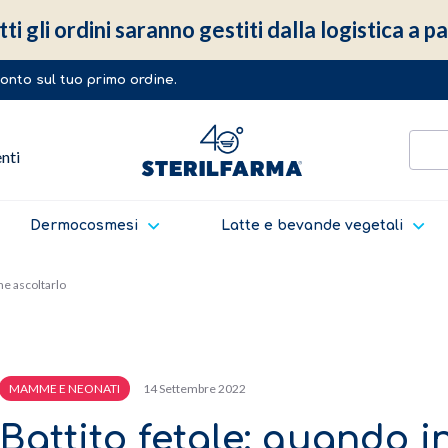
ti gli ordini saranno gestiti dalla logistica a 
sconto sul tuo primo ordine.
enti
Dermocosmesi
Latte e bevande vegetali
ome ascoltarlo
14 Settembre 2022
MAMME E NEONATI
Battito fetale: quando in