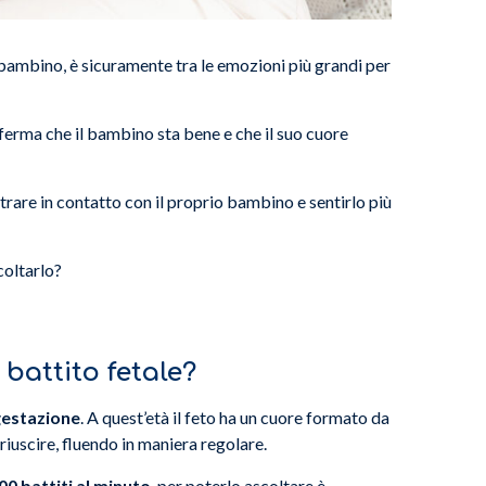
o bambino, è sicuramente tra le emozioni più grandi per
erma che il bambino sta bene e che il suo cuore
trare in contatto con il proprio bambino e sentirlo più
scoltarlo?
battito fetale?
 gestazione
. A quest’età il feto ha un cuore formato da
iuscire, fluendo in maniera regolare.
00 battiti al minuto
, per poterlo ascoltare è