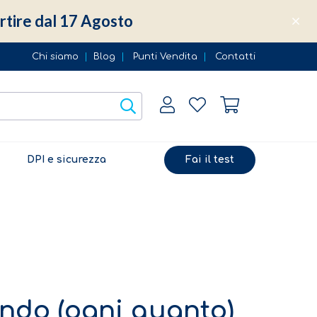
partire dal 17 Agosto
Chi siamo
|
Blog
|
Punti Vendita
|
Contatti
DPI e sicurezza
Fai il test
ndo (ogni quanto)