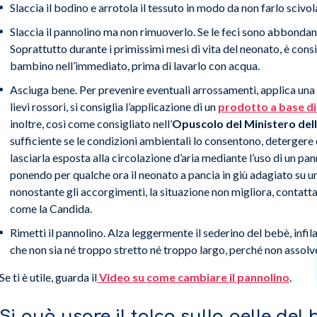
Slaccia il bodino e arrotola il tessuto in modo da non farlo scivo
Slaccia il pannolino ma non rimuoverlo. Se le feci sono abbondanti
Soprattutto durante i primissimi mesi di vita del neonato, è consigl
bambino nell’immediato, prima di lavarlo con acqua.
Asciuga bene. Per prevenire eventuali arrossamenti, applica una 
lievi rossori, si consiglia l’applicazione di un
prodotto a base di
inoltre, così come consigliato nell’
Opuscolo del Ministero del
sufficiente se le condizioni ambientali lo consentono, detergere
lasciarla esposta alla circolazione d’aria mediante l’uso di un 
ponendo per qualche ora il neonato a pancia in giù adagiato su un
nonostante gli accorgimenti, la situazione non migliora, contatta
come la Candida.
Rimetti il pannolino. Alza leggermente il sederino del bebè, infila
che non sia né troppo stretto né troppo largo, perché non assolv
Se ti è utile, guarda il
Video su come cambiare il pannolino
.
Si può usare il talco sulla pelle de