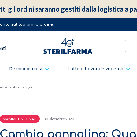
ti gli ordini saranno gestiti dalla logistica a 
sconto sul tuo primo ordine.
enti
Dermocosmesi
Latte e bevande vegetali
o e pratici consigli
30 Dicembre 2020
MAMME E NEONATI
Cambio pannolino: Qua