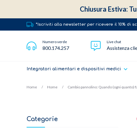
Chiusura Estiva: Tut
*Iscriviti alla newsletter per ricevere il 10% di 
Numero verde
Live chat
800.174.257
Assistenza cli
Integratori alimentari e dispositivi medici
Home
Home
Cambio pannolino: Quando (ogni quanto) farl
Categorie