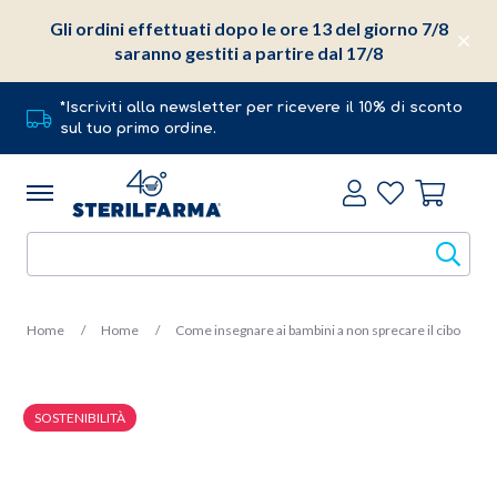
Gli ordini effettuati dopo le ore 13 del giorno 7/8
saranno gestiti a partire dal 17/8
*Iscriviti alla newsletter per ricevere il 10% di sconto
sul tuo primo ordine.
Home
Home
Come insegnare ai bambini a non sprecare il cibo
SOSTENIBILITÀ
15 Aprile 2022