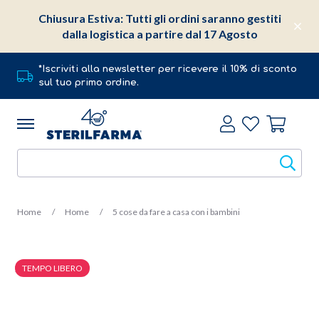
Chiusura Estiva: Tutti gli ordini saranno gestiti
dalla logistica a partire dal 17 Agosto
*Iscriviti alla newsletter per ricevere il 10% di sconto
sul tuo primo ordine.
Home
Home
5 cose da fare a casa con i bambini
TEMPO LIBERO
20 Marzo 2020