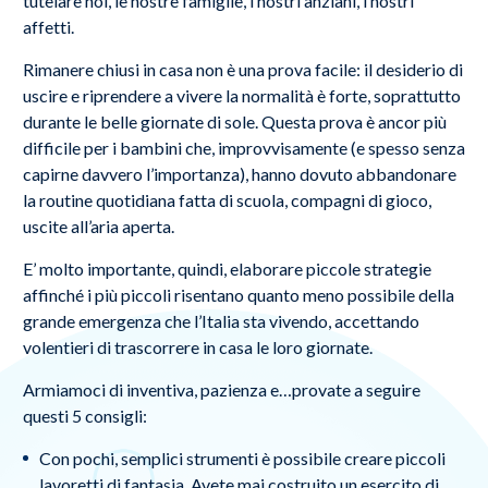
tutelare noi, le nostre famiglie, i nostri anziani, i nostri
affetti.
Rimanere chiusi in casa non è una prova facile: il desiderio di
uscire e riprendere a vivere la normalità è forte, soprattutto
durante le belle giornate di sole. Questa prova è ancor più
difficile per i bambini che, improvvisamente (e spesso senza
capirne davvero l’importanza), hanno dovuto abbandonare
la routine quotidiana fatta di scuola, compagni di gioco,
uscite all’aria aperta.
E’ molto importante, quindi, elaborare piccole strategie
affinché i più piccoli risentano quanto meno possibile della
grande emergenza che l’Italia sta vivendo, accettando
volentieri di trascorrere in casa le loro giornate.
Armiamoci di inventiva, pazienza e…provate a seguire
questi 5 consigli:
Con pochi, semplici strumenti è possibile creare piccoli
lavoretti di fantasia. Avete mai costruito un esercito di