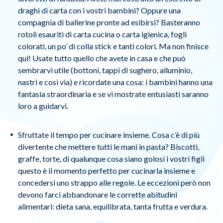
draghi di carta con i vostri bambini? Oppure una
compagnia di ballerine pronte ad esibirsi? Basteranno
rotoli esauriti di carta cucina o carta igienica, fogli
colorati, un po’ di colla stick e tanti colori. Ma non finisce
qui! Usate tutto quello che avete in casa e che può
sembrarvi utile (bottoni, tappi di sughero, alluminio,
nastri e così via) e ricordate una cosa: i bambini hanno una
fantasia straordinaria e se vi mostrate entusiasti saranno
loro a guidarvi.
Sfruttate il tempo per cucinare insieme. Cosa c’è di più
divertente che mettere tutti le mani in pasta? Biscotti,
graffe, torte, di qualunque cosa siano golosi i vostri figli
questo è il momento perfetto per cucinarla insieme e
concedersi uno strappo alle regole. Le eccezioni però non
devono farci abbandonare le corrette abitudini
alimentari: dieta sana, equilibrata, tanta frutta e verdura.