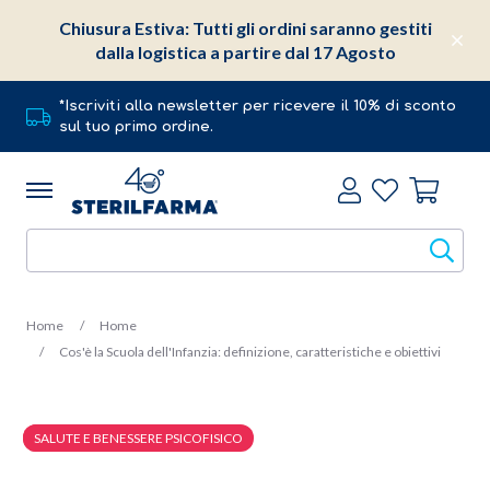
Chiusura Estiva: Tutti gli ordini saranno gestiti
dalla logistica a partire dal 17 Agosto
*Iscriviti alla newsletter per ricevere il 10% di sconto
sul tuo primo ordine.
Home
Home
Cos'è la Scuola dell'Infanzia: definizione, caratteristiche e obiettivi
NEWS
SALUTE E BENESSERE PSICOFISICO
9 Febbraio 2023