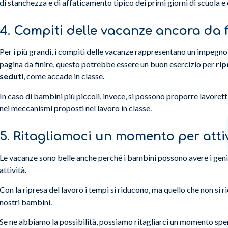
di stanchezza e di affaticamento tipico dei primi giorni di scuola e d
4. Compiti delle vacanze ancora da f
Per i più grandi, i compiti delle vacanze rappresentano un impegno 
pagina da finire, questo potrebbe essere un buon esercizio per
rip
seduti
, come accade in classe.
In caso di bambini più piccoli, invece, si possono proporre lavorett
nei meccanismi proposti nel lavoro in classe.
5. Ritagliamoci un momento per attiv
Le vacanze sono belle anche perché i bambini possono avere i genit
attività.
Con la ripresa del lavoro i tempi si riducono, ma quello che non si ri
nostri bambini.
Se ne abbiamo la possibilità, possiamo ritagliarci un momento spen