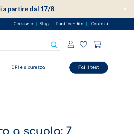
i a partire dal 17/8
Chi siamo
|
Blog
|
Punti Vendita
|
Contatti
DPI e sicurezza
Fai il test
ro a scuola: 7