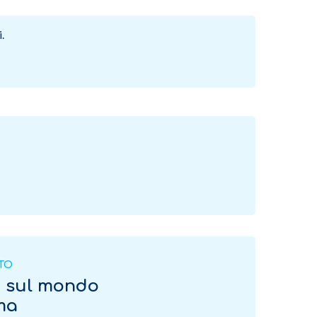
.
ITO
o sul mondo
rma