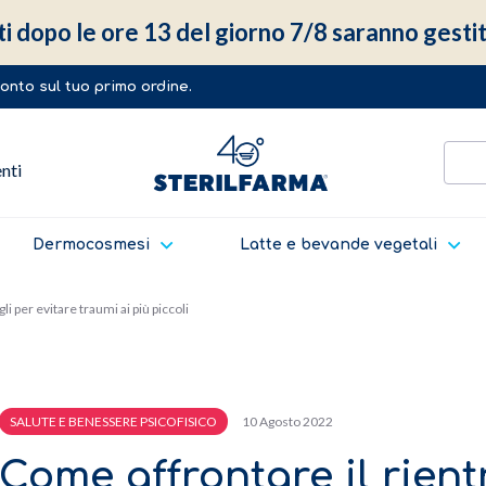
ti dopo le ore 13 del giorno 7/8 saranno gestit
sconto sul tuo primo ordine.
enti
Dermocosmesi
Latte e bevande vegetali
li per evitare traumi ai più piccoli
10 Agosto 2022
SALUTE E BENESSERE PSICOFISICO
Come affrontare il rient