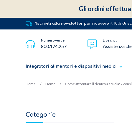
Gli ordini effettua
*Iscriviti alla newsletter per ricevere il 10% di 
Numero verde
Live chat
800.174.257
Assistenza cli
Integratori alimentari e dispositivi medici
Home
Home
Come affrontare il rientro a scuola: 7 consig
Categorie