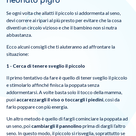
neonato pigro
Se ogni volta che allatti il piccolo si addormenta al seno,
devi correre ai ripari al più presto per evitare che la cosa
diventi un circolo vizioso e che il bambino non si nutra
abbastanza.
Ecco alcuni consigli che ti aiuteranno ad affrontare la
situazione:
1 - Cerca di tenere sveglio il piccolo
Il primo tentativo da fare è quello di tener sveglio il piccolo
e stimolarlo affinché finisca la poppata senza
addormentarsi. A volte basta solo il tocco della mamma,
puoi
accarezzargli il viso o toccargli i piedini
, così da
farlo poppare con più energia.
Un altro metodo è quello di fargli cominciare la poppata ad
un seno, poi
cambiargli il pannolino
prima di dargli l’altro
seno. In questo modo, il piccolo si risveglia, soprattutto se