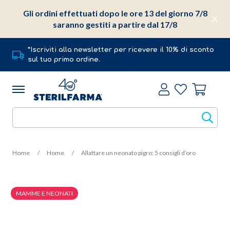
Gli ordini effettuati dopo le ore 13 del giorno 7/8
saranno gestiti a partire dal 17/8
*Iscriviti alla newsletter per ricevere il 10% di sconto
sul tuo primo ordine.
Home
Home
Allattare un neonato pigro: 5 consigli d’oro
MAMME E NEONATI
10 Settembre 2019