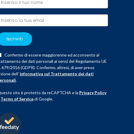
Iscriviti
Confermo di essere maggiorenne ed acconsento al
rattamento dei dati personali ai sensi del Regolamento UE
. 679/2016 (GDPR). Confermo, altresì, di aver preso
isione dell'
informativa sul Trattamento dei dati
ersonali
.
uesto sito è protetto da reCAPTCHA e la
Privacy Policy
e
Terms of Service
di Google.