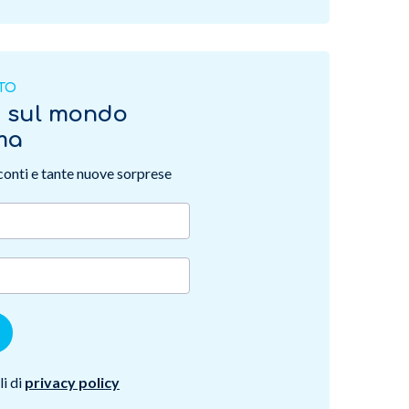
ITO
o sul mondo
rma
sconti e tante nuove sorprese
i di
privacy policy