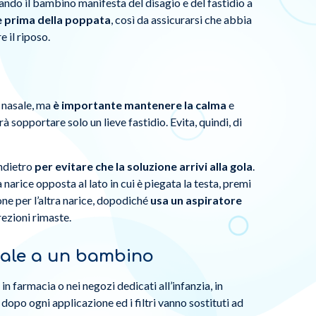
ndo il bambino manifesta del disagio e del fastidio a
e prima della poppata
, così da assicurarsi che abbia
re il riposo.
o nasale, ma
è importante mantenere la calma
e
 sopportare solo un lieve fastidio. Evita, quindi, di
indietro
per evitare che la soluzione arrivi alla gola
.
a narice opposta al lato in cui è piegata la testa, premi
one per l’altra narice, dopodiché
usa un aspiratore
rezioni rimaste.
sale a un bambino
in farmacia o nei negozi dedicati all’infanzia, in
 dopo ogni applicazione ed i filtri vanno sostituti ad