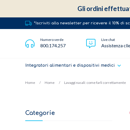
Gli ordini effettua
*Iscriviti alla newsletter per ricevere il 10% di 
Numero verde
Live chat
800.174.257
Assistenza cli
Integratori alimentari e dispositivi medici
Home
Home
Lavaggi nasali: come farli correttamente
Categorie