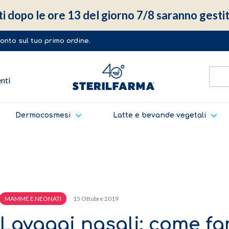
ti dopo le ore 13 del giorno 7/8 saranno gestit
sconto sul tuo primo ordine.
enti
Dermocosmesi
Latte e bevande vegetali
15 Ottobre 2019
MAMME E NEONATI
Lavaggi nasali: come fa