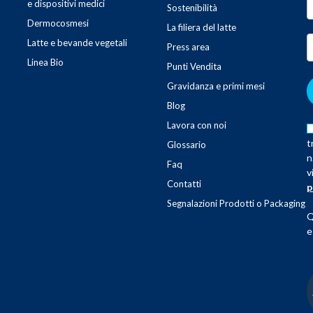
e dispositivi medici
Sostenibilità
Dermocosmesi
La filiera del latte
Latte e bevande vegetali
Press area
Linea Bio
Punti Vendita
Gravidanza e primi mesi
Blog
Lavora con noi
t
Glossario
n
Faq
v
Contatti
p
Segnalazioni Prodotti o Packaging
Q