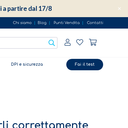
i a partire dal 17/8
Chi siamo
|
Blog
|
Punti Vendita
|
Contatti
DPI e sicurezza
Fai il test
rli correttamente