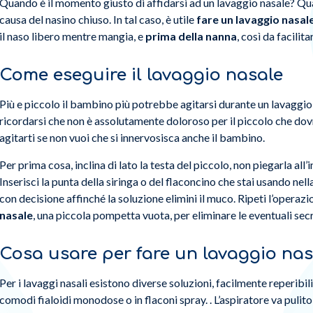
Quando è il momento giusto di affidarsi ad un lavaggio nasale? Qua
causa del nasino chiuso. In tal caso, è utile
fare un lavaggio nasal
il naso libero mentre mangia, e
prima della nanna
, così da facilita
Come eseguire il lavaggio nasale
Più e piccolo il bambino più potrebbe agitarsi durante un lavaggi
ricordarsi che non è assolutamente doloroso per il piccolo che dovrà
agitarti se non vuoi che si innervosisca anche il bambino.
Per prima cosa, inclina di lato la testa del piccolo, non piegarla all’
Inserisci la punta della siringa o del flaconcino che stai usando nell
con decisione affinché la soluzione elimini il muco. Ripeti l’operazi
nasale
, una piccola pompetta vuota, per eliminare le eventuali sec
Cosa usare per fare un lavaggio na
Per i lavaggi nasali esistono diverse soluzioni, facilmente reperibili 
comodi fialoidi monodose o in flaconi spray. . L’aspiratore va pulito