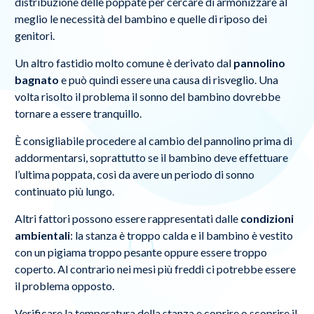
distribuzione delle poppate per cercare di armonizzare al
meglio le necessità del bambino e quelle di riposo dei
genitori.
Un altro fastidio molto comune è derivato dal
pannolino
bagnato
e può quindi essere una causa di risveglio. Una
volta risolto il problema il sonno del bambino dovrebbe
tornare a essere tranquillo.
È consigliabile procedere al cambio del pannolino prima di
addormentarsi, soprattutto se il bambino deve effettuare
l’ultima poppata, così da avere un periodo di sonno
continuato più lungo.
Altri fattori possono essere rappresentati dalle
condizioni
ambientali
: la stanza è troppo calda e il bambino è vestito
con un pigiama troppo pesante oppure essere troppo
coperto. Al contrario nei mesi più freddi ci potrebbe essere
il problema opposto.
Verificare la temperatura della stanza e coprire o scoprire il