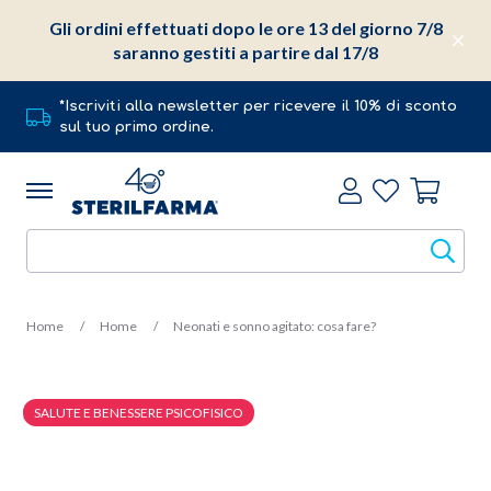
Gli ordini effettuati dopo le ore 13 del giorno 7/8
saranno gestiti a partire dal 17/8
*Iscriviti alla newsletter per ricevere il 10% di sconto
sul tuo primo ordine.
Home
Home
Neonati e sonno agitato: cosa fare?
SALUTE E BENESSERE PSICOFISICO
21 Febbraio 2022